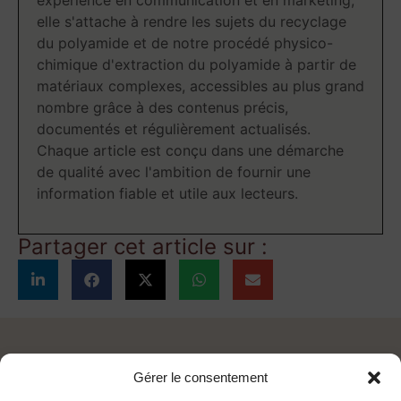
expérience en communication et en marketing,
elle s'attache à rendre les sujets du recyclage
du polyamide et de notre procédé physico-
chimique d'extraction du polyamide à partir de
matériaux complexes, accessibles au plus grand
nombre grâce à des contenus précis,
documentés et régulièrement actualisés.
Chaque article est conçu dans une démarche
de qualité avec l'ambition de fournir une
information fiable et utile aux lecteurs.
Partager cet article sur :
AUTRES ARTICLES
Gérer le consentement
CATÉGORIE
INNOVATION